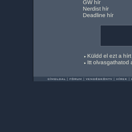
GW hír
Nerdist hír
Deadline hír
Küldd el ezt a hí
Itt olvasgathatod