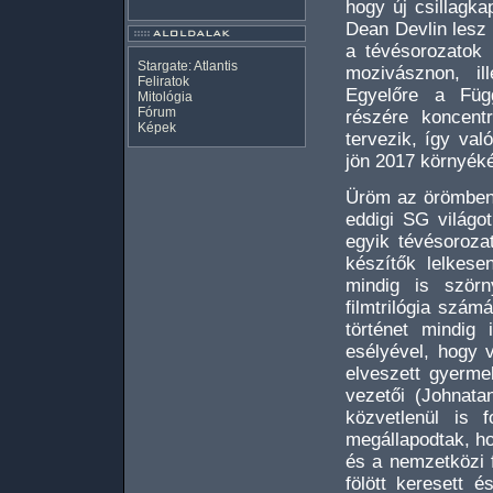
hogy új csillagka
Dean Devlin lesz 
a tévésorozatok 
Stargate: Atlantis
mozivásznon, il
Feliratok
Egyelőre a Füg
Mitológia
Fórum
részére koncentr
Képek
tervezik, így val
jön 2017 környék
Üröm az örömben,
eddigi SG világo
egyik tévésoroza
készítők lelkese
mindig is szörn
filmtrilógia szám
történet mindig
esélyével, hogy 
elveszett gyerme
vezetői (Johnat
közvetlenül is f
megállapodtak, ho
és a nemzetközi f
fölött keresett