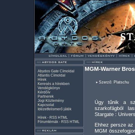
MGM-Warner Bros 
Abydos Gate Címoldal
Atlantis Címoldal
Hírek
Szerző: Platschu
Keresés a hírekben
Vendégkönyv
Kérdőív
Partnerek
Jogi Közlemény
Úgy tűnik a sz
Kapcsolat
szarkofágból la
Idézetfelismerő játék
Stargate : Univer
Hírek -
RSS
HTML
Fórumtémák -
RSS
HTML
Ehhez persze az 
MGM összefogjon a