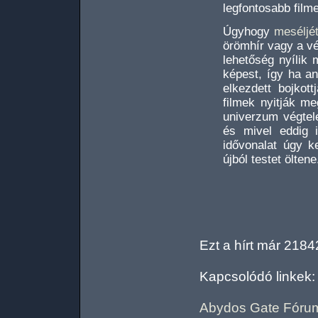
legfontosabb film
Úgyhogy
meséljé
örömhír vagy a v
lehetőség nyílik 
képest, így ha a
elkezdett bojkot
filmek nyitják me
univerzum végtel
és mivel eddig i
idővonalat úgy k
újból testet öltene
Ezt a hírt már 2184
Kapcsolódó linkek:
Abydos Gate Fóru