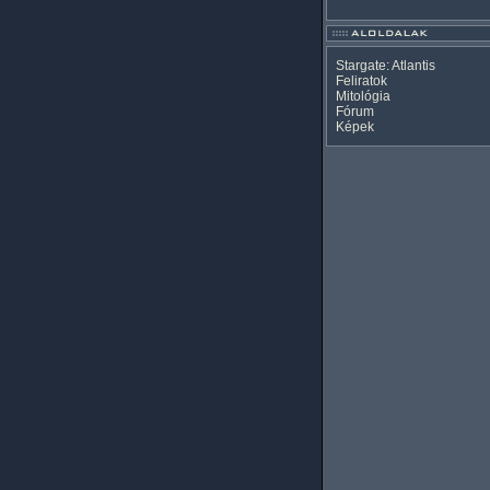
Stargate: Atlantis
Feliratok
Mitológia
Fórum
Képek