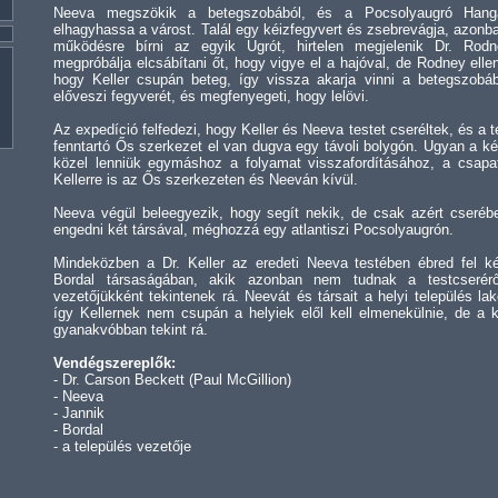
Neeva megszökik a betegszobából, és a Pocsolyaugró Hangá
elhagyhassa a várost. Talál egy kéizfegyvert és zsebrevágja, azonb
működésre bírni az egyik Ugrót, hirtelen megjelenik Dr. Ro
megpróbálja elcsábítani őt, hogy vigye el a hajóval, de Rodney ellená
hogy Keller csupán beteg, így vissza akarja vinni a betegszob
előveszi fegyverét, és megfenyegeti, hogy lelövi.
Az expedíció felfedezi, hogy Keller és Neeva testet cseréltek, és a t
fenntartó Ős szerkezet el van dugva egy távoli bolygón. Ugyan a ké
közel lenniük egymáshoz a folyamat visszafordításához, a csap
Kellerre is az Ős szerkezeten és Neeván kívül.
Neeva végül beleegyezik, hogy segít nekik, de csak azért cserébe
engedni két társával, méghozzá egy atlantiszi Pocsolyaugrón.
Mindeközben a Dr. Keller az eredeti Neeva testében ébred fel ké
Bordal társaságában, akik azonban nem tudnak a testcserérő
vezetőjükként tekintenek rá. Neevát és társait a helyi település la
így Kellernek nem csupán a helyiek elől kell elmenekülnie, de a 
gyanakvóbban tekint rá.
Vendégszereplők:
- Dr. Carson Beckett (Paul McGillion)
- Neeva
- Jannik
- Bordal
- a település vezetője