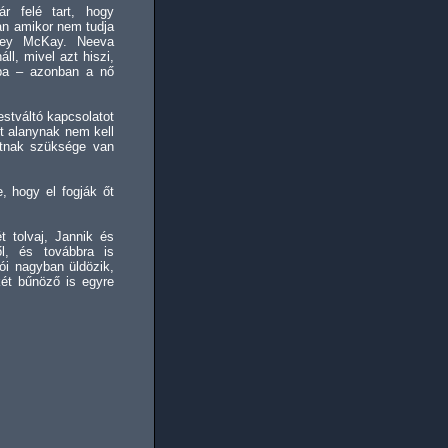
r felé tart, hogy
an amikor nem tudja
dney McKay. Neeva
ll, mivel azt hiszi,
ába – azonban a nő
estváltó kapcsolatot
t alanynak nem kell
atnak szüksége van
, hogy el fogják őt
t tolvaj, Jannik és
l, és továbbra is
kói nagyban üldözik,
két bűnöző is egyre