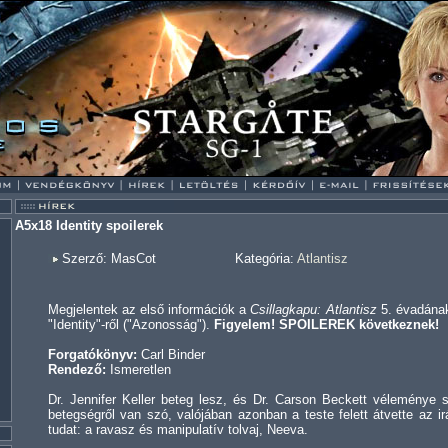
A5x18 Identity spoilerek
Szerző: MasCot
Kategória:
Atlantisz
Megjelentek az első információk a
Csillagkapu: Atlantisz
5. évadának
"Identity"-ről ("Azonosság").
Figyelem! SPOILEREK következnek!
Forgatókönyv:
Carl Binder
Rendező:
Ismeretlen
Dr. Jennifer Keller beteg lesz, és Dr. Carson Beckett véleménye sz
betegségről van szó, valójában azonban a teste felett átvette az i
tudat: a ravasz és manipulatív tolvaj, Neeva.