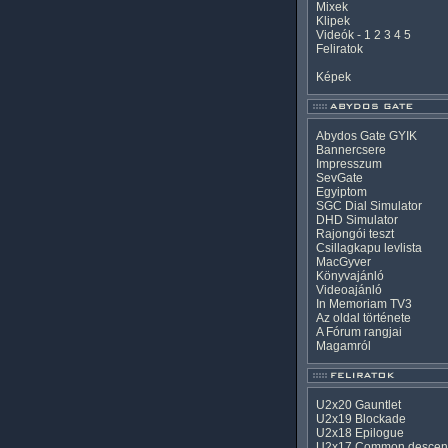
Mixek
Klipek
Videók
-
1
2
3
4
5
Feliratok
Képek
Abydos Gate GYIK
Bannercsere
Impresszum
SevGate
Egyiptom
SGC Dial Simulator
DHD Simulator
Rajongói teszt
Csillagkapu levlista
MacGyver
Könyvajánló
Videoajánló
In Memoriam TV3
Az oldal története
A Fórum rangjai
Magamról
U2x20 Gauntlet
U2x19 Blockade
U2x18 Epilogue
U2x17 Common descen