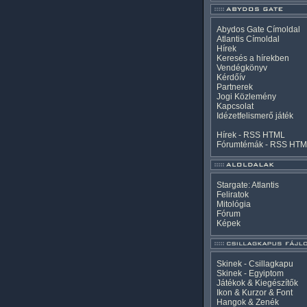
Abydos Gate Címoldal
Atlantis Címoldal
Hírek
Keresés a hírekben
Vendégkönyv
Kérdőív
Partnerek
Jogi Közlemény
Kapcsolat
Idézetfelismerő játék
Hírek -
RSS
HTML
Fórumtémák -
RSS
HTM
Stargate: Atlantis
Feliratok
Mitológia
Fórum
Képek
Skinek - Csillagkapu
Skinek - Egyiptom
Játékok & Kiegészítők
Ikon & Kurzor & Font
Hangok & Zenék