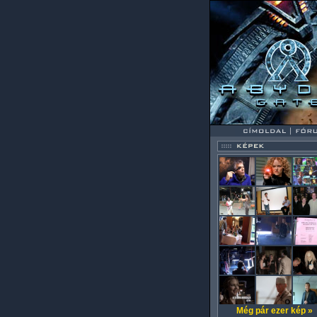
Még pár ezer kép »