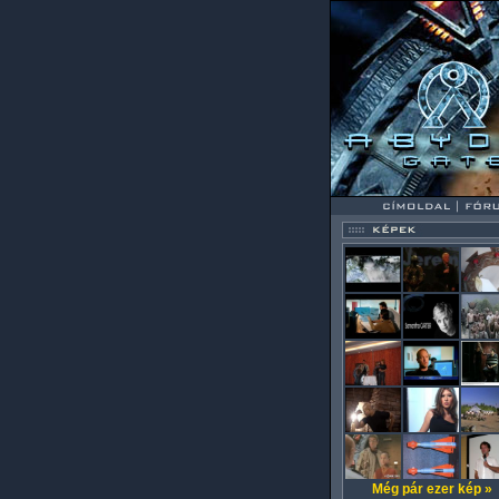
Még pár ezer kép »