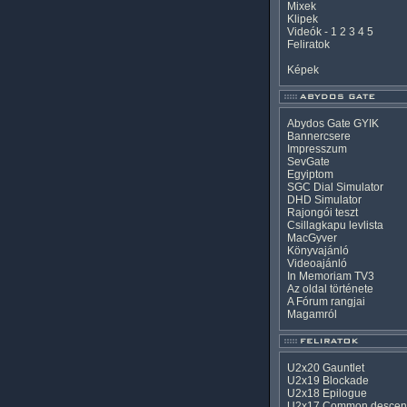
Mixek
Klipek
Videók
-
1
2
3
4
5
Feliratok
Képek
Abydos Gate GYIK
Bannercsere
Impresszum
SevGate
Egyiptom
SGC Dial Simulator
DHD Simulator
Rajongói teszt
Csillagkapu levlista
MacGyver
Könyvajánló
Videoajánló
In Memoriam TV3
Az oldal története
A Fórum rangjai
Magamról
U2x20 Gauntlet
U2x19 Blockade
U2x18 Epilogue
U2x17 Common descen