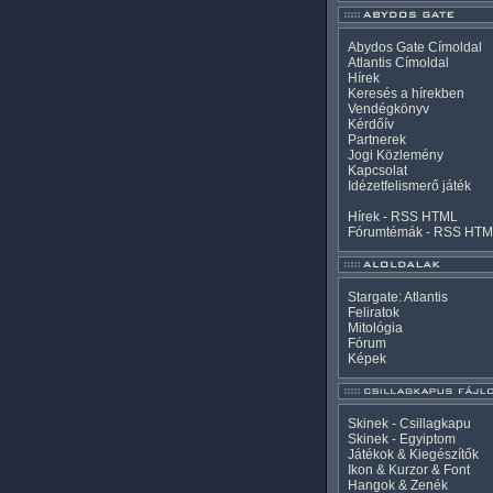
Abydos Gate Címoldal
Atlantis Címoldal
Hírek
Keresés a hírekben
Vendégkönyv
Kérdőív
Partnerek
Jogi Közlemény
Kapcsolat
Idézetfelismerő játék
Hírek -
RSS
HTML
Fórumtémák -
RSS
HTM
Stargate: Atlantis
Feliratok
Mitológia
Fórum
Képek
Skinek - Csillagkapu
Skinek - Egyiptom
Játékok & Kiegészítők
Ikon & Kurzor & Font
Hangok & Zenék